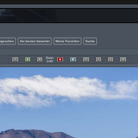
ngesehen
Am besten bewertet
Meine Favoriten
Suche
Datei
1/40