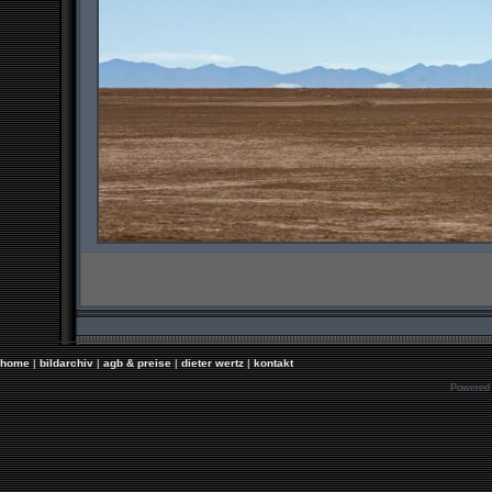
home
|
bildarchiv
|
agb & preise
|
dieter wertz
|
kontakt
Powered