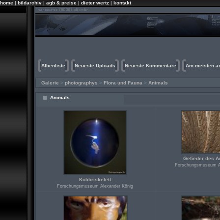
home
|
bildarchiv
|
agb & preise
|
dieter wertz
|
kontakt
Albenliste
Neueste Uploads
Neueste Kommentare
Am meisten a
Galerie
>
photographys
>
Flora und Fauna
>
Animals
Animals
Gefieder des A
Forschungsmuseum A
Kolibriskelett
Forschungsmuseum Alexander König