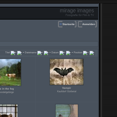
mirage images
Fotografie für Film & TV
Startseite
Anmelden
•
•
•
Titel
Dateiname
Datum
Position
Vampir
 in the fog
Kaufdorf Gürbetal
endelgebirge