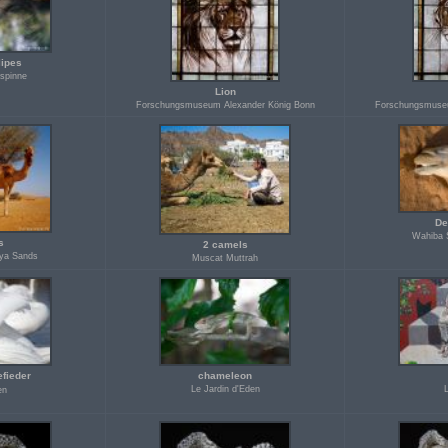
lipes
spinne
Lion
Forschungsmuseum Alexander König Bonn
Forschungsmuseu
De
Wahiba 
s
2 camels
ya Sands
Muscat Muttrah
fieder
chameleon
Le Jardin d'Eden
en