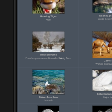
Nephila pi
Roaring Tiger
große Seiden
Krabi
Wildschweine
Forschungsmuseum Alexander K�nig Bonn
Camel
Wahiba Sharqui
Schwanenge
Möve Jonathan
M�nch
Muttrah