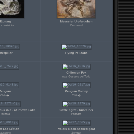
Häutung
Messeler Urpferdchen
 constrictor
Dortmund
terpiller
Flying Pelicans
Chilenien Fox
near Geysers del Tatio
Penguin
Penguin Colony
Chilo�
Chilo�
cus ibis - at Phewa Lake
Cattle egret - Kuhreiher
Pokhara
Pokhara
of Lac Léman
Valais black-necked goat
Lausanne
Zermatt