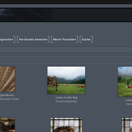
ngesehen
Am besten bewertet
Meine Favoriten
Suche
rgusfasan
cows in the fog
lexander König
cows
Karwendelgebirge
Karw