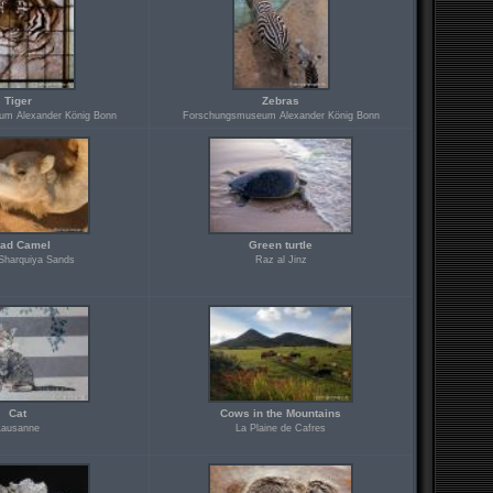
Tiger
Zebras
m Alexander König Bonn
Forschungsmuseum Alexander König Bonn
ad Camel
Green turtle
Sharquiya Sands
Raz al Jinz
Cat
Cows in the Mountains
Lausanne
La Plaine de Cafres