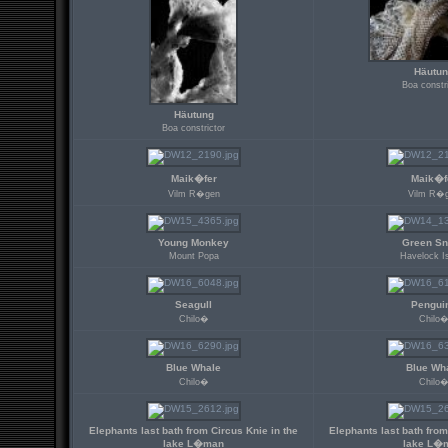
Häutun
Boa constr
Häutung
Boa constrictor
Maik�fer
Maik�f
Vilm R�gen
Vilm R�
Young Monkey
Green S
Mount Popa
Havelock I
Seagull
Pengui
Chilo�
Chilo
Blue Whale
Blue Wh
Chilo�
Chilo
Elephants last bath from Circus Knie in the
Elephants last bath from
lake L�man
lake L�