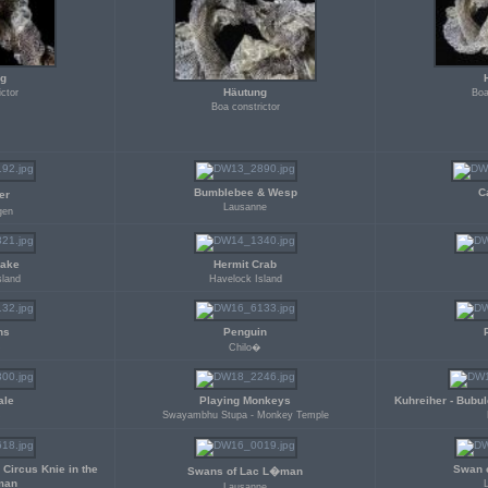
g
Häutung
ictor
Boa
Boa constrictor
Bumblebee & Wesp
Ca
er
Lausanne
gen
nake
Hermit Crab
sland
Havelock Island
ns
Penguin
�
Chilo�
ale
Playing Monkeys
Kuhreiher - Bubul
Swayambhu Stupa - Monkey Temple
�
 Circus Knie in the
Swan 
Swans of Lac L�man
man
Lausanne