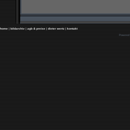
home
|
bildarchiv
|
agb & preise
|
dieter wertz
|
kontakt
Powered